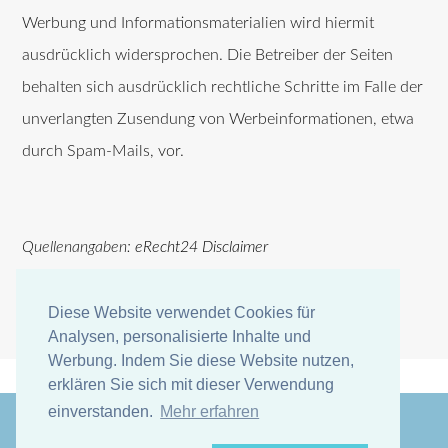
Werbung und Informationsmaterialien wird hiermit
ausdrücklich widersprochen. Die Betreiber der Seiten
behalten sich ausdrücklich rechtliche Schritte im Falle der
unverlangten Zusendung von Werbeinformationen, etwa
durch Spam-Mails, vor.
Quellenangaben:
eRecht24 Disclaimer
Diese Website verwendet Cookies für
Diese Website verwendet Cookies für
Analysen, personalisierte Inhalte und
Analysen, personalisierte Inhalte und
Werbung. Indem Sie diese Website nutzen,
Werbung. Indem Sie diese Website nutzen,
erklären Sie sich mit dieser Verwendung
erklären Sie sich mit dieser Verwendung
einverstanden.
einverstanden.
Mehr erfahren
Mehr erfahren